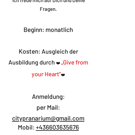
Ich freue mich auf Dich und Deine
Fragen.
Beginn:​ monatlich
Kosten:
Ausgleich der
Ausbildung durch
„Give from
❤️
your Heart“
❤️
Anmeldung:
per Mail:
citypranarium@gmail.com
Mobil:
+436603635676