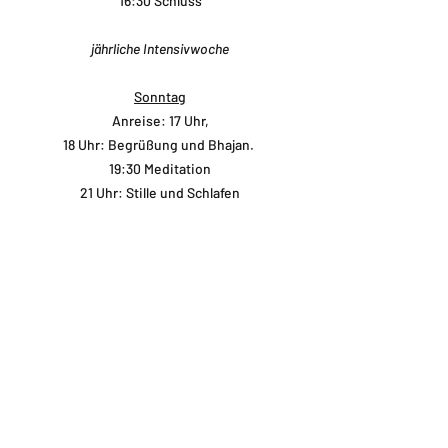
16:30 Schluss
jährliche Intensivwoche
Sonntag
Anreise: 17 Uhr,
18 Uhr: Begrüßung und Bhajan.
19:30 Meditation
21 Uhr: Stille und Schlafen
Montag bis Samstag
06:00 intuitives Pranayama
07:00 intuitive Assanas mit Pranayama (75
Min), Tiefenentspannung (45 Min): Fokus
wird auf Reinigung und Loslassen. Alle
Prozesse, die mitgebracht wurden werden
nun beendet. Frieden und Hingabe als Ziel)
09:00 Meditation und Stille Gehmeditation
11:00 Essen in Stille