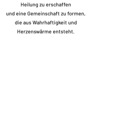
Heilung zu erschaffen
und eine Gemeinschaft zu formen,
die aus Wahrhaftigkeit und
Herzenswärme entsteht.
„Give from the
❤️
Heart“
❤️
ist ein Akt der
Hingabe,
an die Gemeinschaft
und an das Feld, das wir
miteinander öffnen.
Wir empfangen jeden Beitrag in
Dankbarkeit
und in der Freude, gemeinsam ein