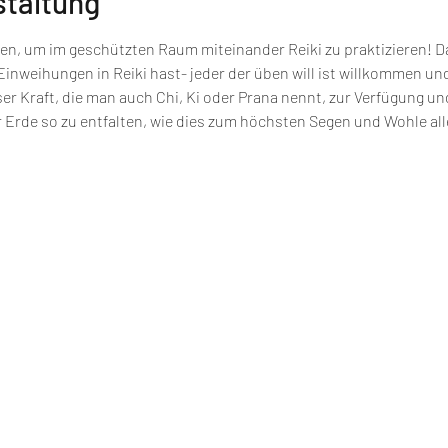
staltung
 um im geschützten Raum miteinander Reiki zu praktizieren! Dabe
nweihungen in Reiki hast- jeder der üben will ist willkommen und 
ser Kraft, die man auch Chi, Ki oder Prana nennt, zur Verfügung u
r Erde so zu entfalten, wie dies zum höchsten Segen und Wohle alle