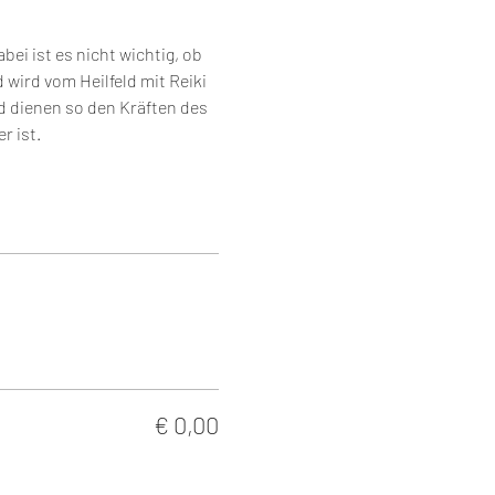
i ist es nicht wichtig, ob 
wird vom Heilfeld mit Reiki 
nd dienen so den Kräften des 
r ist.
€ 0,00