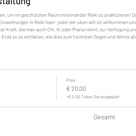
staltung
 um im geschützten Raum miteinander Reiki zu praktizieren! Dabe
nweihungen in Reiki hast- jeder der üben will ist willkommen und 
ser Kraft, die man auch Chi, Ki oder Prana nennt, zur Verfügung u
r Erde so zu entfalten, wie dies zum höchsten Segen und Wohle alle
Preis
€ 20,00
+€ 0,50 Ticket-Servicegebühr
Gesamt