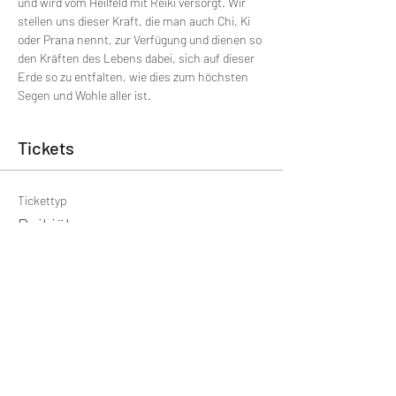
und wird vom Heilfeld mit Reiki versorgt. Wir 
stellen uns dieser Kraft, die man auch Chi, Ki 
oder Prana nennt, zur Verfügung und dienen so 
den Kräften des Lebens dabei, sich auf dieser 
Erde so zu entfalten, wie dies zum höchsten 
Segen und Wohle aller ist.
Tickets
Tickettyp
Reikiübungsgruppe
Preis
€ 20,00
+€ 0,50 Ticket-Servicegebühr
Gesamt
€ 0,00