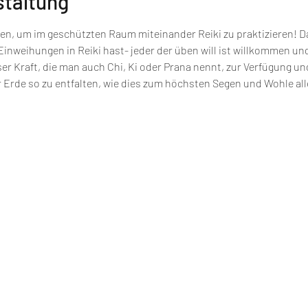
staltung
 um im geschützten Raum miteinander Reiki zu praktizieren! Dabe
nweihungen in Reiki hast- jeder der üben will ist willkommen und 
ser Kraft, die man auch Chi, Ki oder Prana nennt, zur Verfügung u
r Erde so zu entfalten, wie dies zum höchsten Segen und Wohle alle