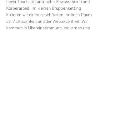
Lover Touch ist tantrische Bewusstseins und 
Körperarbeit. Im kleinen Gruppensetting 
kreieren wir einen geschützten, heiligen Raum 
der Achtsamkeit und der Verbundenheit. Wir 
kommen in Übereinstimmung und lernen uns 
zu öffnen, damit wir zum eigentlichen 
Geheimnis unserer Herzen finden. Geeignet für 
Paare und Singles. Wir schauen achtsam 
darauf, was für Themen gerade dran sind und 
widmen uns diesen prozessorientiert. 
Diese Veranstaltung teilen