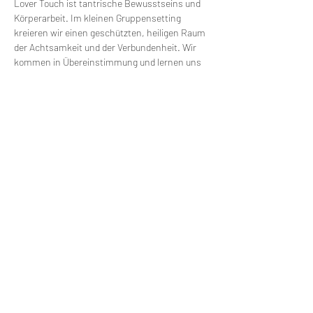
Lover Touch ist tantrische Bewusstseins und 
Körperarbeit. Im kleinen Gruppensetting 
kreieren wir einen geschützten, heiligen Raum 
der Achtsamkeit und der Verbundenheit. Wir 
kommen in Übereinstimmung und lernen uns 
zu öffnen, damit wir zum eigentlichen 
Geheimnis unserer Herzen finden. Geeignet für 
Paare und Singles. Wir schauen achtsam 
darauf, was für Themen gerade dran sind und 
widmen uns diesen prozessorientiert. 
Diese Veranstaltung teilen