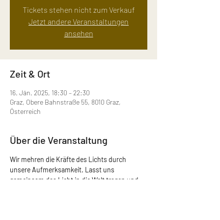
Tickets stehen nicht zum Verkauf
Jetzt andere Veranstaltungen
ansehen
Zeit & Ort
16. Jän. 2025, 18:30 – 22:30
Graz, Obere Bahnstraße 55, 8010 Graz,
Österreich
Über die Veranstaltung
Wir mehren die Kräfte des Lichts durch 
unsere Aufmerksamkeit. Lasst uns 
gemeinsam das Licht in die Welt tragen und 
tiefe Transformation in unsere Leben bringen!