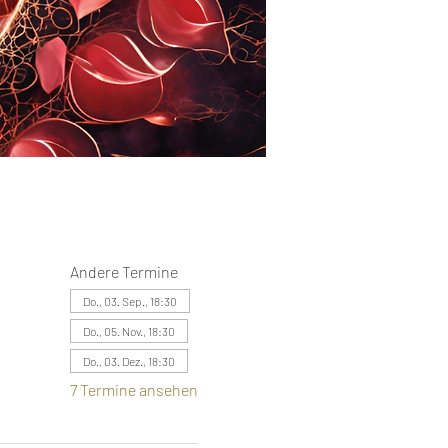
Andere Termine
Do., 03. Sep., 18:30
Do., 05. Nov., 18:30
Do., 03. Dez., 18:30
7 Termine ansehen